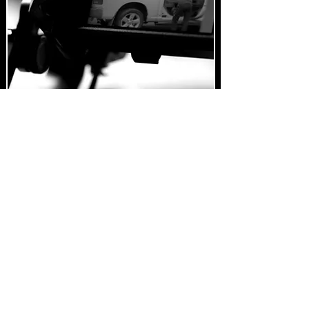
BLOG
Nous
aspirons
à
des films
qui
touchent et
élevent l’âme.
Et nous les