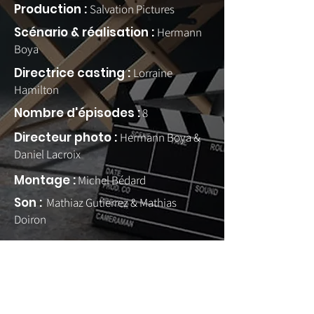
Production :
Salvation Pictures
Scénario & réalisation :
Hermann
Boya
Directrice casting :
Lorraine
Hamilton
Nombre d'épisodes :
8
Directeur photo :
Hermann Boya &
Daniel Lacroix
Montage :
Michel Bédard
Son :
Mathiaz Gutierrez
& Mathias
Doiron